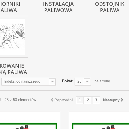
IORNIKI
INSTALACJA
ODSTOJNIK
PALIWA
PALIWOWA
PALIWA
EROWANIE
KĄ PALIWA
Pokaż
na stronę
Indeks: od najniższego
25
1 - 25 z 53 elementów
Poprzedni
1
2
3
Następny