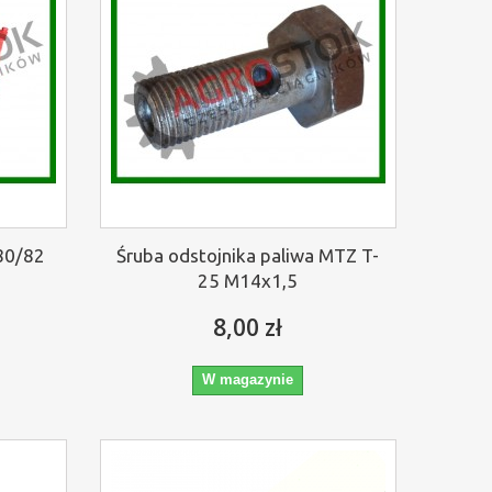
80/82
Śruba odstojnika paliwa MTZ T-
25 M14x1,5
8,00 zł
W magazynie