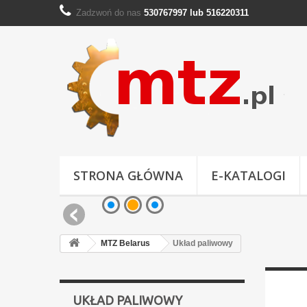
Zadzwoń do nas
530767997 lub 516220311
STRONA GŁÓWNA
E-KATALOGI
MTZ Belarus
Układ paliwowy
UKŁAD PALIWOWY