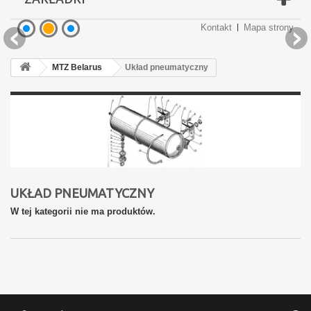
Kontakt
Mapa strony
Podgrzewacze płynu
Podgrzewacze płynu
Części brony BDT
Części brony BDT
Oświetlenie LED
MTZ Belarus
Układ pneumatyczny
UKŁAD PNEUMATYCZNY
W tej kategorii nie ma produktów.