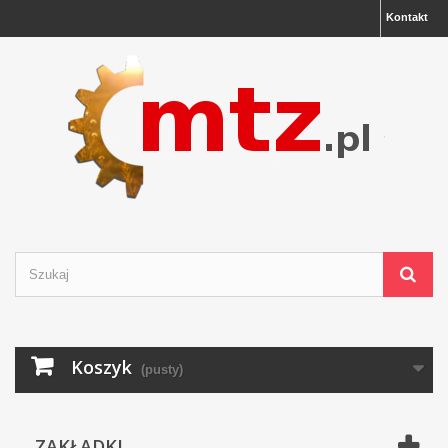
Kontakt
Koszyk
(pusty)
ZAKŁADKI