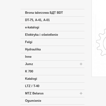
Brona talerzowa БДТ BDT
DT-75, A-41, A-01
e-katalogi
Elektryka i oświetlenie
Felgi
Hydraulika
Inne
Jumz
K 700
Katalogi
LTZ / T-40
MTZ Belarus
Ogumienie