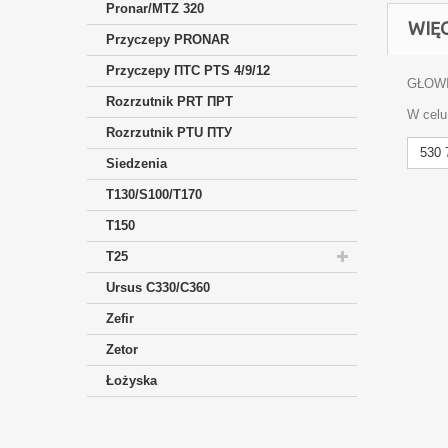
Pronar/MTZ 320
WIĘ
Przyczepy PRONAR
Przyczepy ПTC PTS 4/9/12
GŁOWI
Rozrzutnik PRT ПРТ
W celu
Rozrzutnik PTU ПТУ
530 
Siedzenia
T130/S100/T170
T150
T25
Ursus C330/C360
Zefir
Zetor
Łożyska