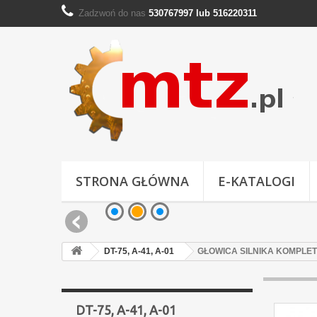
Zadzwoń do nas
530767997 lub 516220311
STRONA GŁÓWNA
E-KATALOGI
DT-75, A-41, A-01
GŁOWICA SILNIKA KOMPLET
DT-75, A-41, A-01