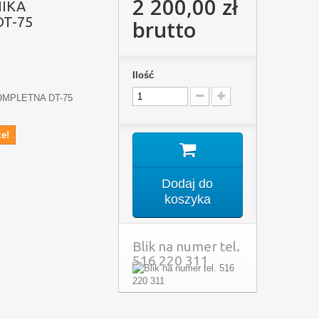
2 200,00 zł
NIKA
T-75
brutto
Ilość
OMPLETNA DT-75
e!
Dodaj do
koszyka
Blik na numer tel.
516 220 311