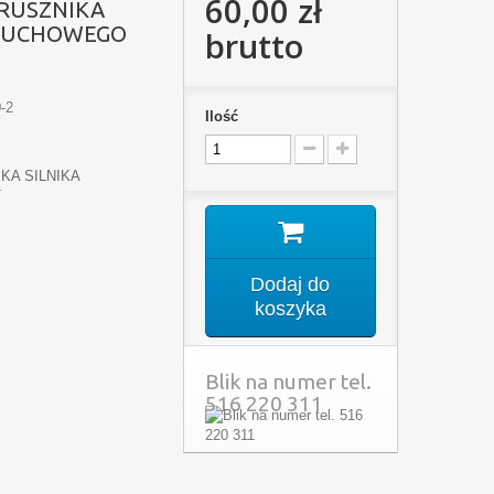
60,00 zł
RUSZNIKA
ZRUCHOWEGO
brutto
-2
Ilość
KA SILNIKA
T
Dodaj do
koszyka
Blik na numer tel.
516 220 311