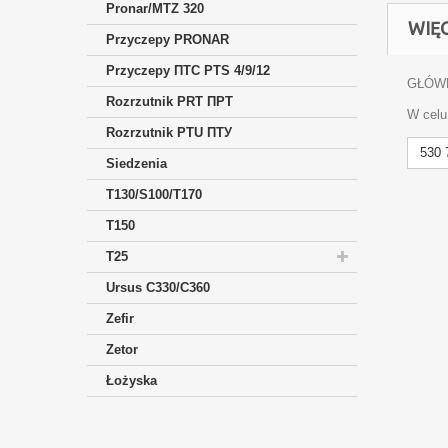
Pronar/MTZ 320
WIĘ
Przyczepy PRONAR
Przyczepy ПTC PTS 4/9/12
GŁÓW
Rozrzutnik PRT ПРТ
W celu
Rozrzutnik PTU ПТУ
530 
Siedzenia
T130/S100/T170
T150
T25
Ursus C330/C360
Zefir
Zetor
Łożyska