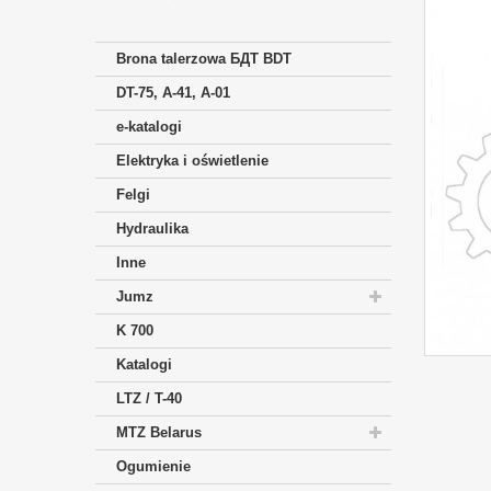
Brona talerzowa БДТ BDT
DT-75, A-41, A-01
e-katalogi
Elektryka i oświetlenie
Felgi
Hydraulika
Inne
Jumz
K 700
Katalogi
LTZ / T-40
MTZ Belarus
Ogumienie