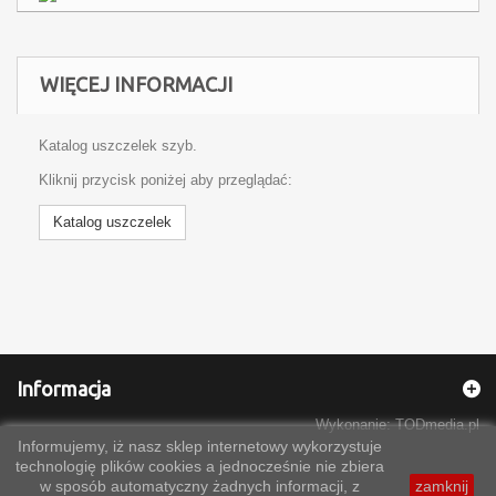
WIĘCEJ INFORMACJI
Katalog uszczelek szyb.
Kliknij przycisk poniżej aby przeglądać:
Katalog uszczelek
Informacja
Wykonanie:
TODmedia.pl
Informujemy, iż nasz sklep internetowy wykorzystuje
technologię plików cookies a jednocześnie nie zbiera
w sposób automatyczny żadnych informacji, z
zamknij