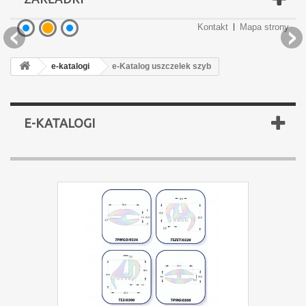
Kontakt
Mapa strony
Podgrzewacze płynu
Podgrzewacze płynu
Części brony BDT
Części brony BDT
Oświetlenie LED
e-katalogi
e-Katalog uszczelek szyb
E-KATALOGI