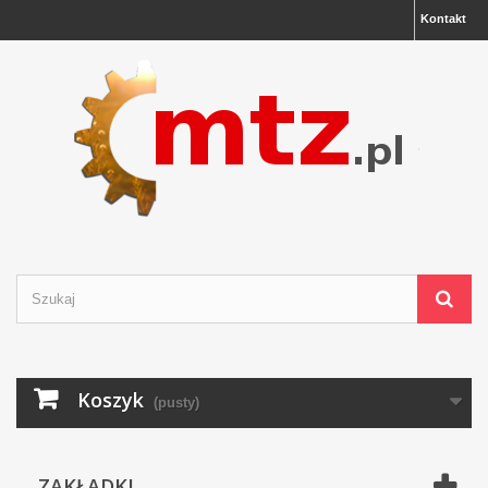
Kontakt
Koszyk
(pusty)
ZAKŁADKI