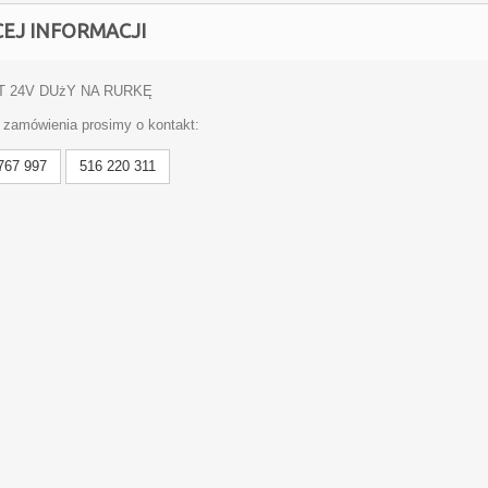
CEJ INFORMACJI
 24V DUżY NA RURKĘ
 zamówienia prosimy o kontakt:
767 997
516 220 311