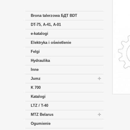
Brona talerzowa БДТ BDT
DT-75, A-41, A-01
e-katalogi
Elektryka i oświetlenie
Felgi
Hydraulika
Inne
Jumz
K 700
Katalogi
LTZ / T-40
MTZ Belarus
Ogumienie