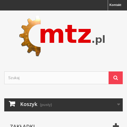
Kontakt
Koszyk
(pusty)
ZAKŁADKI