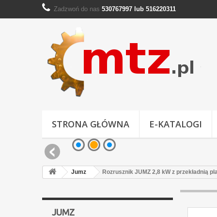
Zadzwoń do nas
530767997 lub 516220311
STRONA GŁÓWNA
E-KATALOGI
Jumz
Rozrusznik JUMZ 2,8 kW z przekładnią pl
JUMZ