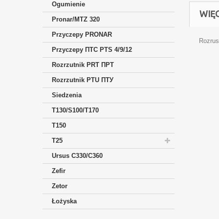
Ogumienie
WIĘ
Pronar/MTZ 320
Przyczepy PRONAR
Rozrus
Przyczepy ПTC PTS 4/9/12
Rozrzutnik PRT ПРТ
Rozrzutnik PTU ПТУ
Siedzenia
T130/S100/T170
T150
T25
Ursus C330/C360
Zefir
Zetor
Łożyska