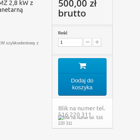
500,00 zł
MZ 2,8 kW z
anetarną
brutto
Ilość
kW szybkoobrotowy z
Dodaj do
koszyka
Blik na numer tel.
516 220 311