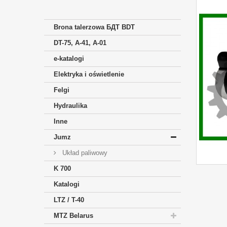
Brona talerzowa БДТ BDT
DT-75, A-41, A-01
e-katalogi
Elektryka i oświetlenie
Felgi
Hydraulika
Inne
Jumz
Układ paliwowy
K 700
Katalogi
LTZ / T-40
MTZ Belarus