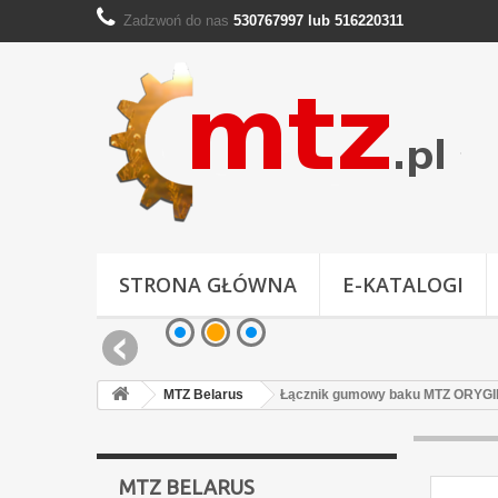
Zadzwoń do nas
530767997 lub 516220311
STRONA GŁÓWNA
E-KATALOGI
MTZ Belarus
Łącznik gumowy baku MTZ ORYG
MTZ BELARUS