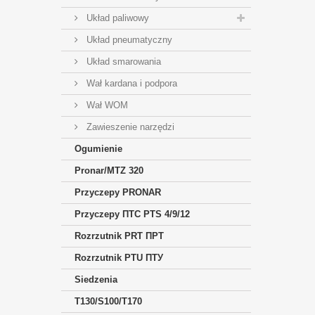
Układ paliwowy
Układ pneumatyczny
Układ smarowania
Wał kardana i podpora
Wał WOM
Zawieszenie narzędzi
Ogumienie
Pronar/MTZ 320
Przyczepy PRONAR
Przyczepy ПTC PTS 4/9/12
Rozrzutnik PRT ПРТ
Rozrzutnik PTU ПТУ
Siedzenia
T130/S100/T170