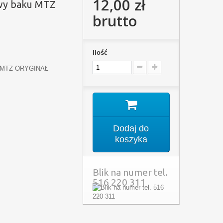
12,00 zł
wy baku MTZ
brutto
Ilość
u MTZ ORYGINAŁ
Dodaj do
koszyka
Blik na numer tel.
516 220 311