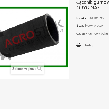
Łącznik gumo
ORYGINAŁ
Indeks:
701101035
Stan:
Nowy produkt
Łącznik gumowy bak
Drukuj
Zobacz większe