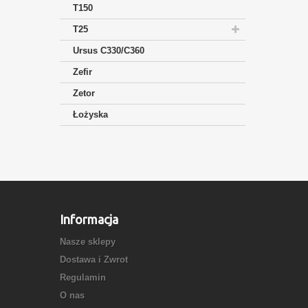
T150
T25
Ursus C330/C360
Zefir
Zetor
Łożyska
Informacja
Nasze sklepy
Dostawa i Zwrot
Regulamin
O nas