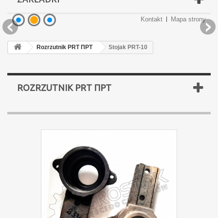
Kontakt
Mapa strony
Podgrzewacze płynu
Podgrzewacze płynu
Części brony BDT
Części brony BDT
Oświetlenie LED
Rozrzutnik PRT ПРТ
Stojak PRT-10
ROZRZUTNIK PRT ПРТ