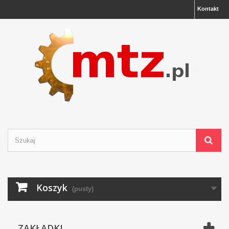
Kontakt
Koszyk
(pusty)
ZAKŁADKI