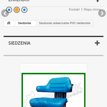
Kontakt
Mapa strony
Podgrzewacze płynu
Podgrzewacze płynu
Części brony BDT
Części brony BDT
Oświetlenie LED
Siedzenia
Siedzenie uniwersalne PVC niebieskie
SIEDZENIA