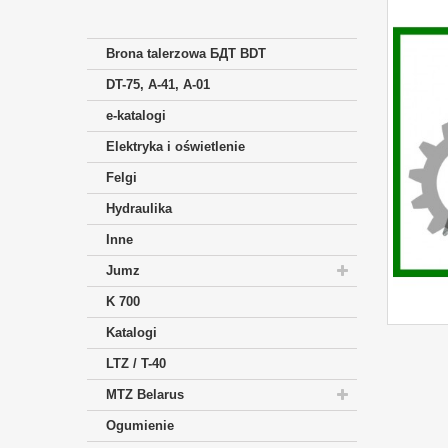
Brona talerzowa БДТ BDT
DT-75, A-41, A-01
e-katalogi
Elektryka i oświetlenie
Felgi
Hydraulika
Inne
Jumz
K 700
Katalogi
LTZ / T-40
MTZ Belarus
Ogumienie