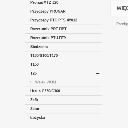
Pronar/MTZ 320
WIĘ
Przyczepy PRONAR
Przyczepy ПTC PTS 4/9/12
Przełą
Rozrzutnik PRT ПРТ
Rozrzutnik PTU ПТУ
Siedzenia
T130/S100/T170
T150
T25
Wałek WOM
Ursus C330/C360
Zefir
Zetor
Łożyska