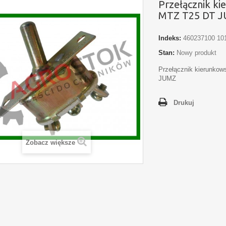
Przełącznik k
MTZ T25 DT 
Indeks:
460237100 10
Stan:
Nowy produkt
Przełącznik kierunko
JUMZ
Drukuj
Zobacz większe