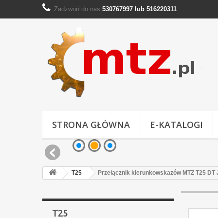
Zadzwoń do nas
530767997 lub 516220311
STRONA GŁÓWNA
E-KATALOGI
T25
Przełącznik kierunkowskazów MTZ T25 DT
T25