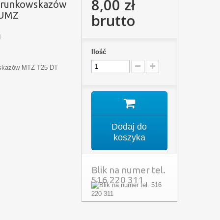
8,00 zł
ierunkowskazów
JUMZ
brutto
1
Ilość
wskazów MTZ T25 DT
Dodaj do
koszyka
Blik na numer tel.
516 220 311